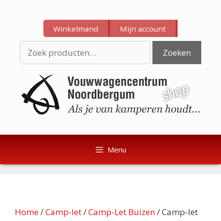
Ga
Ga
naar
naar
Winkelmand
Mijn account
de
de
inhoud
inhoud
Zoeken
Zoeken
naar:
Menu
Home
/
Camp-let
/
Camp-Let Buizen
/ Camp-let