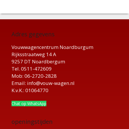
Adres gegevens
Vouwwagencentrum Noardburgum
Rijksstraatweg 14 A
9257 DT Noardbergum
Tel. 0511-472609
Mob: 06-2720-2828
Email: info@vouw-wagen.nl
K.v.K.: 01064770
Chat op WhatsApp
openingstijden