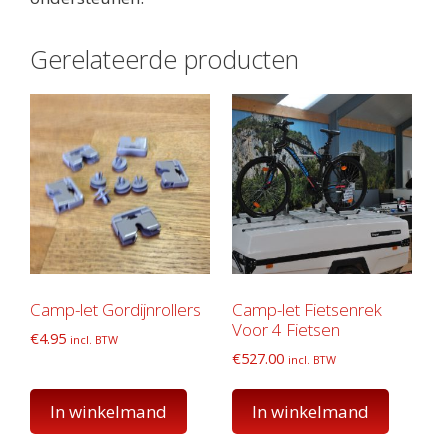
Gerelateerde producten
Camp-let Gordijnrollers
Camp-let Fietsenrek
Voor 4 Fietsen
€
4.95
incl. BTW
€
527.00
incl. BTW
In winkelmand
In winkelmand