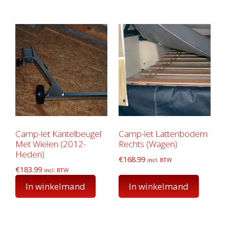
Camp-let Kantelbeugel
Camp-let Lattenbodem
Met Wielen (2012-
Rechts (Wagen)
Heden)
€
168.99
incl. BTW
€
183.99
incl. BTW
In winkelmand
In winkelmand