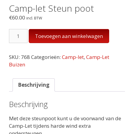
Camp-let Steun poot
€
60.00
incl. BTW
Camp-
Toevoegen aan winkelwagen
let
Steun
poot
SKU:
768
Categorieën:
Camp-let
,
Camp-Let
aantal
Buizen
Beschrijving
Beschrijving
Met deze steunpoot kunt u de voorwand van de
Camp-Let tijdens harde wind extra
ondersteunen.