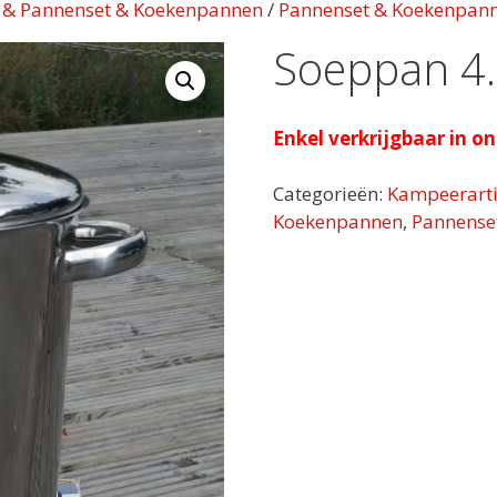
n & Pannenset & Koekenpannen
/
Pannenset & Koekenpan
Soeppan 4.
Enkel verkrijgbaar in o
Categorieën:
Kampeerarti
Koekenpannen
,
Pannense