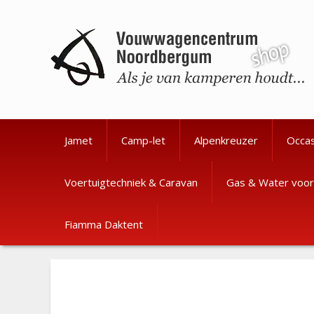
Ga
Ga
naar
naar
de
de
inhoud
inhoud
Jamet
Camp-let
Alpenkreuzer
Occa
Voertuigtechniek & Caravan
Gas & Water voor
Fiamma Daktent