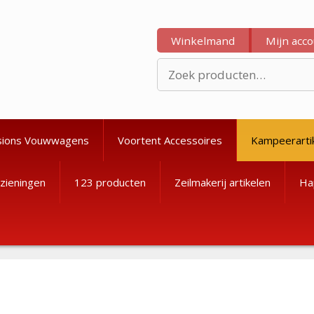
Winkelmand
Mijn acc
Zoeken
naar:
sions Vouwwagens
Voortent Accessoires
Kampeerarti
zieningen
123 producten
Zeilmakerij artikelen
Ha