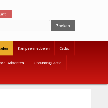
ount
Zoeken
kelen
Kampeermeubelen
Cadac
pro Daktenten
Opruiming/ Actie