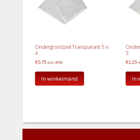
Ondergrondzeil Transparant 5 x
Onder
4
3
€
5.75
€
2.25
incl. BTW
i
In winkelmand
In