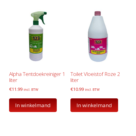
Alpha Tentdoekreiniger 1
Toilet Vloeistof Roze 2
liter
liter
€
11.99
€
10.99
incl. BTW
incl. BTW
In winkelmand
In winkelmand