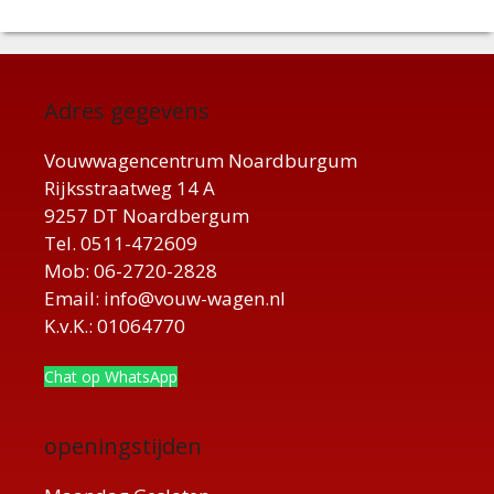
Adres gegevens
Vouwwagencentrum Noardburgum
Rijksstraatweg 14 A
9257 DT Noardbergum
Tel. 0511-472609
Mob: 06-2720-2828
Email: info@vouw-wagen.nl
K.v.K.: 01064770
Chat op WhatsApp
openingstijden