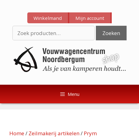
Ga
Ga
naar
naar
Winkelmand
Mijn account
de
de
inhoud
inhoud
Zoeken
Zoeken
naar:
Menu
Home
/
Zeilmakerij artikelen
/
Prym