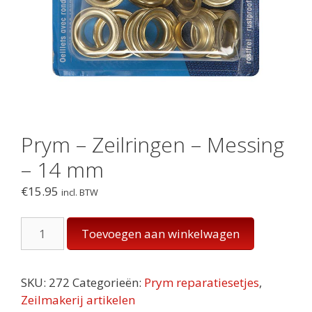
Prym – Zeilringen – Messing
– 14 mm
€
15.95
incl. BTW
Prym
Toevoegen aan winkelwagen
-
Zeilringen
-
SKU:
272
Categorieën:
Prym reparatiesetjes
,
Messing
Zeilmakerij artikelen