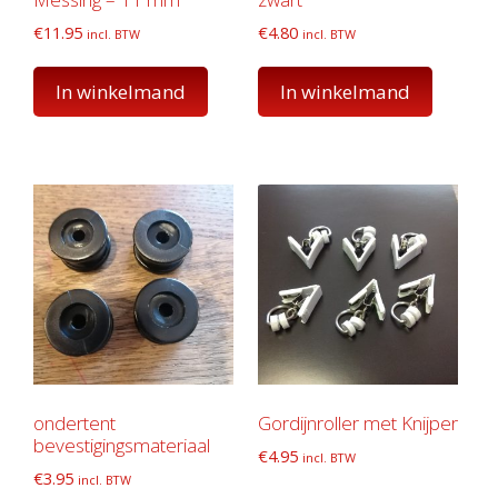
€
11.95
€
4.80
incl. BTW
incl. BTW
In winkelmand
In winkelmand
ondertent
Gordijnroller met Knijper
bevestigingsmateriaal
€
4.95
incl. BTW
€
3.95
incl. BTW