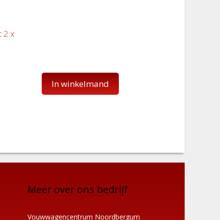
 2 x
In winkelmand
Meer over ons bedrijf
Vouwwagencentrum Noordbergum