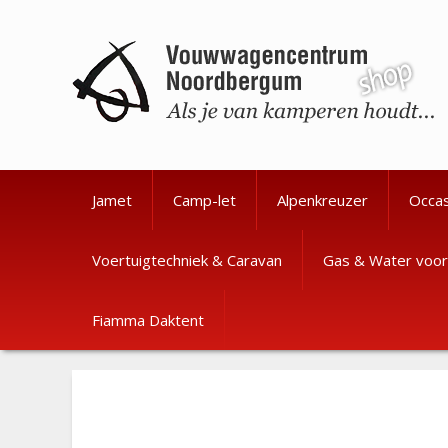
Ga
Ga
naar
naar
de
de
inhoud
inhoud
Jamet
Camp-let
Alpenkreuzer
Occa
Voertuigtechniek & Caravan
Gas & Water voor
Fiamma Daktent