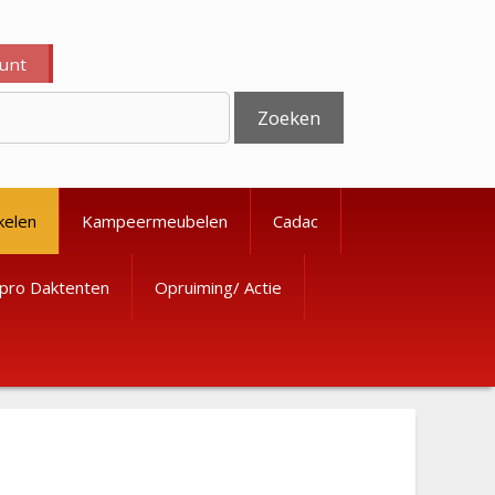
ount
Zoeken
kelen
Kampeermeubelen
Cadac
pro Daktenten
Opruiming/ Actie