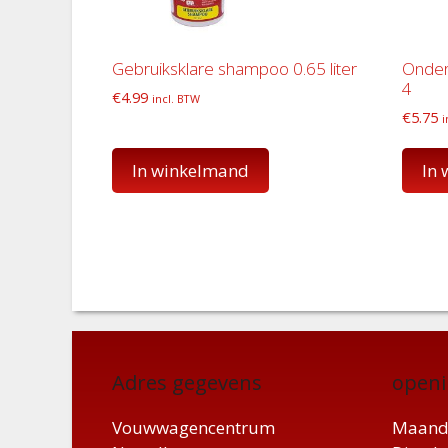
Gebruiksklare shampoo 0.65 liter
Onder
4
€
4.99
incl. BTW
€
5.75
i
In winkelmand
In
Adres gegevens
openi
Vouwwagencentrum
Maand