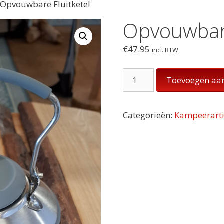
 Opvouwbare Fluitketel
Opvouwbare
€
47.95
incl. BTW
Opvouwbare
Toevoegen aa
Fluitketel
aantal
Categorieën:
Kampeerarti