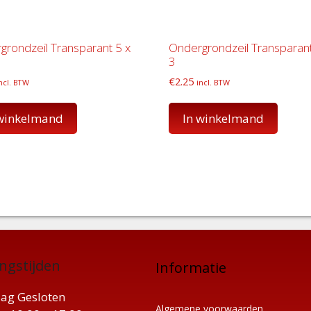
grondzeil Transparant 5 x
Ondergrondzeil Transparant
3
€
2.25
ncl. BTW
incl. BTW
 winkelmand
In winkelmand
ngstijden
Informatie
ag Gesloten
Algemene voorwaarden