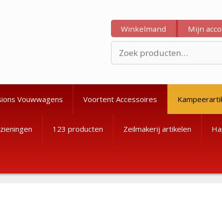
Winkelmand
Mijn acc
Zoeken
naar:
sions Vouwwagens
Voortent Accessoires
Kampeerarti
zieningen
123 producten
Zeilmakerij artikelen
Ha