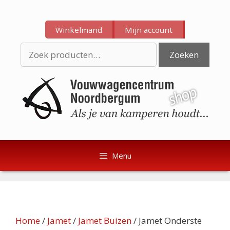
Ga
Ga
naar
naar
Winkelmand
Mijn account
de
de
inhoud
inhoud
Zoeken
Zoeken
naar:
Menu
Home
/
Jamet
/
Jamet Buizen
/ Jamet Onderste