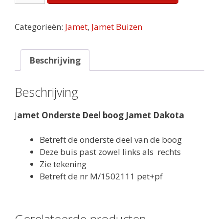
Deel
Boog
Categorieën:
Jamet
,
Jamet Buizen
Dakota
aantal
Beschrijving
Beschrijving
J
amet Onderste Deel boog Jamet Dakota
Betreft de onderste deel van de boog
Deze buis past zowel links als rechts
Zie tekening
Betreft de nr M/1502111 pet+pf
Gerelateerde producten