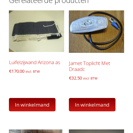
Luifelzijwand Arizona as
Jamet Toplicht Met
Draadc
€
170.00
incl. BTW
€
32.50
incl. BTW
In winkelmand
In winkelmand