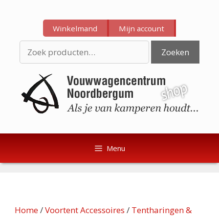
Ga
Ga
naar
naar
Winkelmand
Mijn account
de
de
inhoud
inhoud
Zoeken
Zoeken
naar:
Menu
Home
/
Voortent Accessoires
/
Tentharingen &