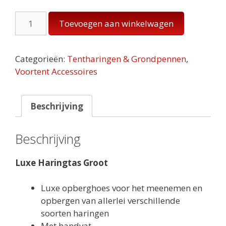
Luxe
Toevoegen aan winkelwagen
Haringtas
Groot
aantal
Categorieën:
Tentharingen & Grondpennen
,
Voortent Accessoires
Beschrijving
Beschrijving
Luxe Haringtas Groot
Luxe opberghoes voor het meenemen en
opbergen van allerlei verschillende
soorten haringen
Met handvat