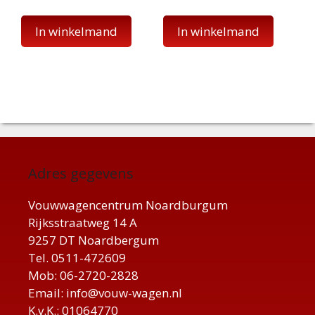
In winkelmand
In winkelmand
Adres gegevens
Vouwwagencentrum Noardburgum
Rijksstraatweg 14 A
9257 DT Noardbergum
Tel. 0511-472609
Mob: 06-2720-2828
Email: info@vouw-wagen.nl
K.v.K.: 01064770