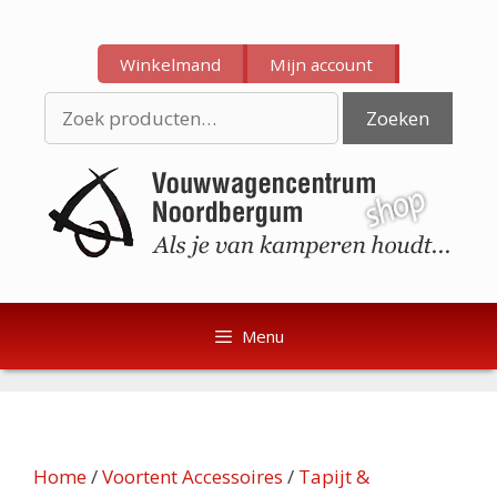
Ga
Ga
naar
naar
Winkelmand
Mijn account
de
de
inhoud
inhoud
Zoeken
Zoeken
naar:
Menu
Home
/
Voortent Accessoires
/
Tapijt &