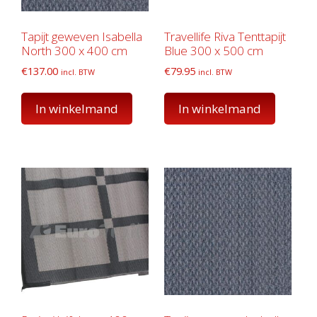
Tapijt geweven Isabella
Travellife Riva Tenttapijt
North 300 x 400 cm
Blue 300 x 500 cm
€
137.00
€
79.95
incl. BTW
incl. BTW
In winkelmand
In winkelmand