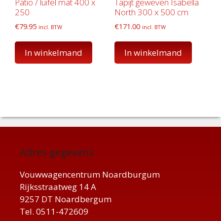
Patio / luifel mat 400 x
Tapijt geweven Isabella
250
North 300 x 500 cm
€
79.95
€
171.00
incl. BTW
incl. BTW
In winkelmand
In winkelmand
Adres gegevens
Vouwwagencentrum Noardburgum
Rijksstraatweg 14 A
9257 DT Noardbergum
Tel. 0511-472609