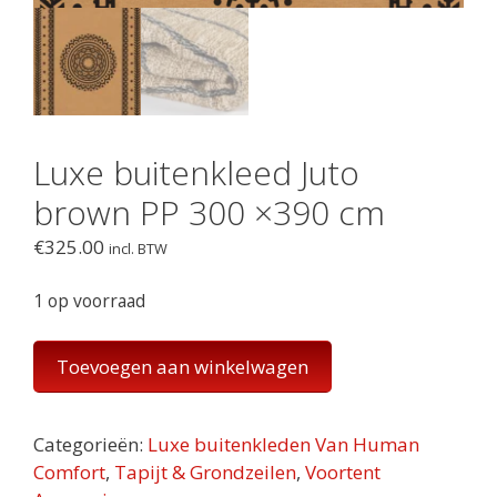
Luxe buitenkleed Juto
brown PP 300 ×390 cm
€
325.00
incl. BTW
1 op voorraad
Luxe
Toevoegen aan winkelwagen
buitenkleed
Juto
brown
Categorieën:
Luxe buitenkleden Van Human
PP
Comfort
,
Tapijt & Grondzeilen
,
Voortent
300