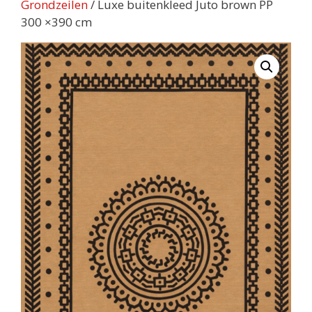
Grondzeilen
/ Luxe buitenkleed Juto brown PP
300 ×390 cm