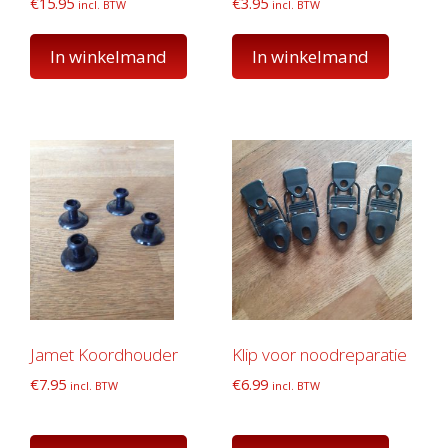
€
15.95
€
3.95
incl. BTW
incl. BTW
In winkelmand
In winkelmand
Jamet Koordhouder
Klip voor noodreparatie
€
7.95
€
6.99
incl. BTW
incl. BTW