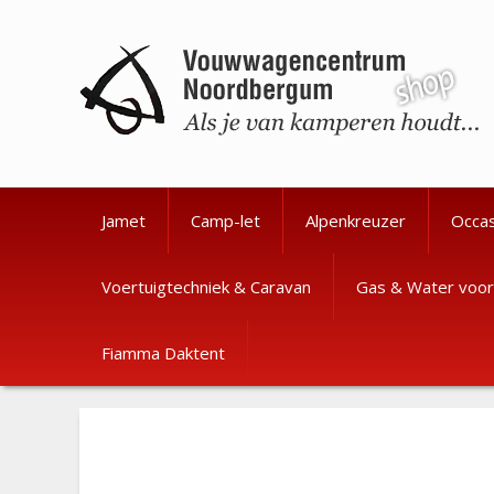
Ga
Ga
naar
naar
de
de
inhoud
inhoud
Jamet
Camp-let
Alpenkreuzer
Occa
Voertuigtechniek & Caravan
Gas & Water voor
Fiamma Daktent