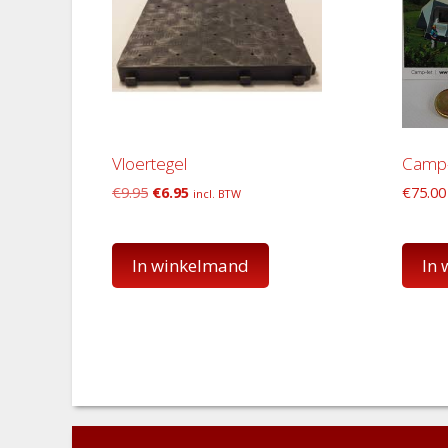
Vloertegel
Camp-
Oorspronkelijke
Huidige
€
9.95
€
6.95
€
75.00
incl. BTW
prijs
prijs
was:
is:
€9.95.
€6.95.
In winkelmand
In