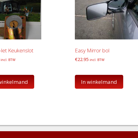
let Keukenslot
Easy Mirror bol
€
22.95
incl. BTW
incl. BTW
 winkelmand
In winkelmand