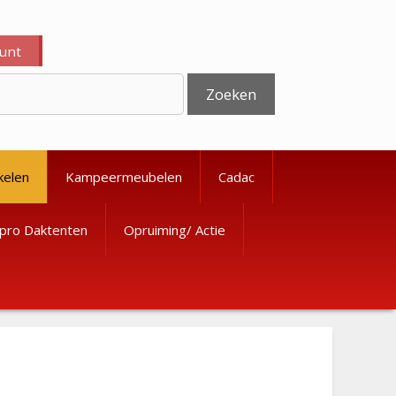
ount
Zoeken
kelen
Kampeermeubelen
Cadac
pro Daktenten
Opruiming/ Actie