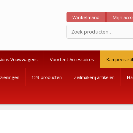
Winkelmand
Mijn acc
Zoeken
naar:
sions Vouwwagens
Voortent Accessoires
Kampeerarti
zieningen
123 producten
Zeilmakerij artikelen
Ha