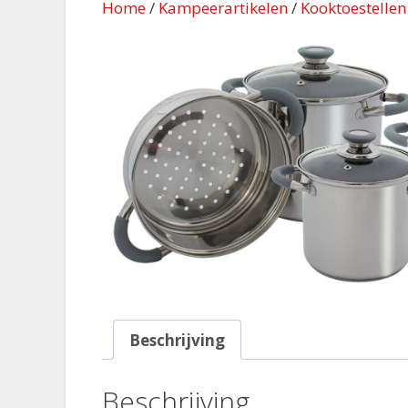
Home
/
Kampeerartikelen
/
Kooktoestelle
Beschrijving
Beschrijving