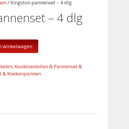
nen
/ Kingston pannenset – 4 dlg
annenset – 4 dlg
n winkelwagen
kelen
,
Kooktoestellen & Pannenset &
t & Koekenpannen