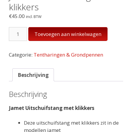
klikkers
€
45.00
incl. BTW
Jamet
Toevoegen aan winkelwagen
Uitschuifstang
met
klikkers
Categorie:
Tentharingen & Grondpennen
aantal
Beschrijving
Beschrijving
Jamet Uitschuifstang met klikkers
Deze uitschuifstang met klikkers zit in de
modellen jamet