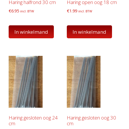
Haring halfrond 30 cm
Haring open oog 18 cm
€
6.95
€
1.99
incl. BTW
incl. BTW
In winkelmand
In winkelmand
Haring gesloten oog 24
Haring gesloten oog 30
cm
cm