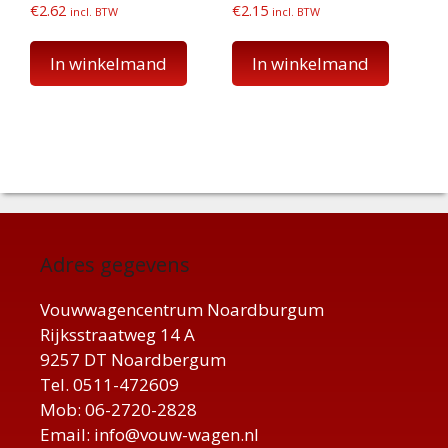
€
2.62
€
2.15
incl. BTW
incl. BTW
In winkelmand
In winkelmand
Adres gegevens
Vouwwagencentrum Noardburgum
Rijksstraatweg 14 A
9257 DT Noardbergum
Tel. 0511-472609
Mob: 06-2720-2828
Email: info@vouw-wagen.nl