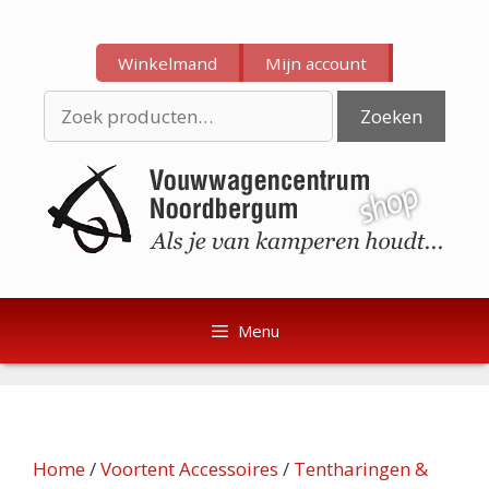
Ga
Ga
naar
naar
Winkelmand
Mijn account
de
de
inhoud
inhoud
Zoeken
Zoeken
naar:
Menu
Home
/
Voortent Accessoires
/
Tentharingen &