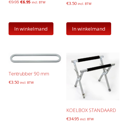
Oorspronkelijke
Huidige
€
9.95
€
6.95
incl. BTW
€
3.50
incl. BTW
prijs
prijs
was:
is:
€9.95.
€6.95.
In winkelmand
In winkelmand
Tentrubber 90 mm
€
3.50
incl. BTW
KOELBOX STANDAARD
€
34.95
incl. BTW