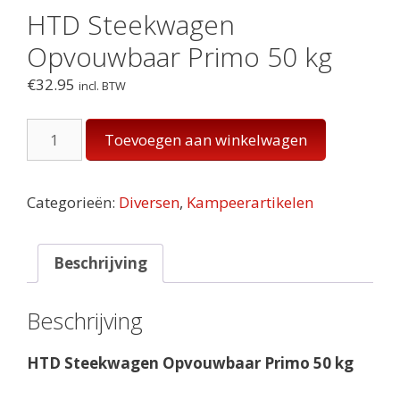
HTD Steekwagen
Opvouwbaar Primo 50 kg
€
32.95
incl. BTW
HTD
Toevoegen aan winkelwagen
Steekwagen
Opvouwbaar
Primo
Categorieën:
Diversen
,
Kampeerartikelen
50
kg
aantal
Beschrijving
Beschrijving
HTD Steekwagen Opvouwbaar Primo 50 kg