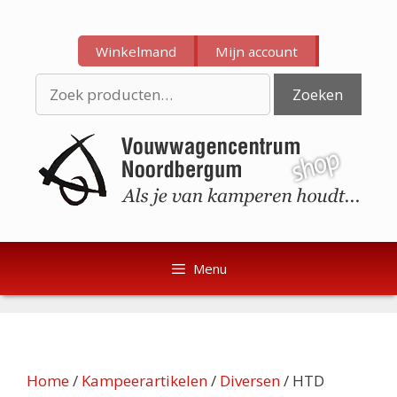
Ga
Ga
naar
naar
Winkelmand
Mijn account
de
de
inhoud
inhoud
Zoeken
Zoeken
naar:
Menu
Home
/
Kampeerartikelen
/
Diversen
/ HTD