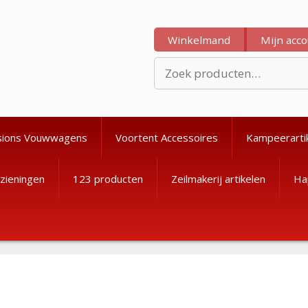
Winkelmand
Mijn acc
Zoeken
naar:
sions Vouwwagens
Voortent Accessoires
Kampeerarti
zieningen
123 producten
Zeilmakerij artikelen
Ha