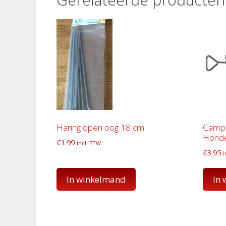
Haring open oog 18 cm
Campk
Hond
€
1.99
incl. BTW
€
3.95
i
In winkelmand
In