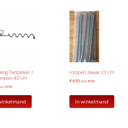
ing Tentanker /
rotspen zwaar 23 cm
enpen 40 cm
€
4.95
incl. BTW
ncl. BTW
 winkelmand
In winkelmand