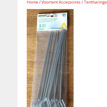
Home
/
Voortent Accessoires
/
Tentharing