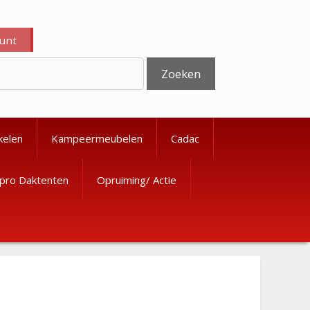
ount
Zoeken
kelen
Kampeermeubelen
Cadac
pro Daktenten
Opruiming/ Actie