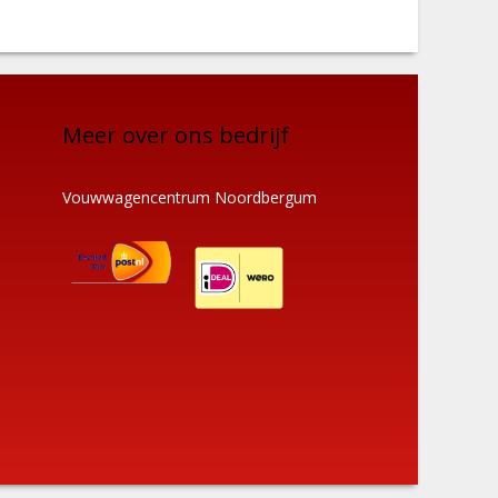
Meer over ons bedrijf
Vouwwagencentrum Noordbergum