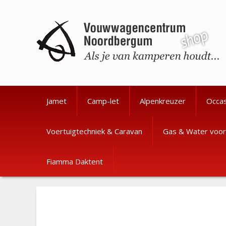
Ga
Ga
naar
naar
de
de
inhoud
inhoud
Jamet
Camp-let
Alpenkreuzer
Occa
Voertuigtechniek & Caravan
Gas & Water voor
Fiamma Daktent