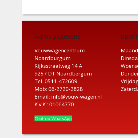
Adres gegevens
openi
Vouwwagencentrum
Maand
Noardburgum
Dinsda
Rijksstraatweg 14 A
Woensd
9257 DT Noardbergum
Donder
Tel. 0511-472609
Vrijdag
Mob: 06-2720-2828
Zaterd
Email: info@vouw-wagen.nl
K.v.K.: 01064770
Chat op WhatsApp