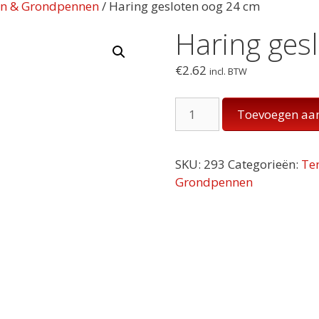
en & Grondpennen
/ Haring gesloten oog 24 cm
Haring ges
€
2.62
incl. BTW
Haring
Toevoegen aa
gesloten
oog
24
SKU:
293
Categorieën:
Te
cm
Grondpennen
aantal