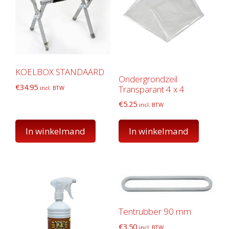
KOELBOX STANDAARD
Ondergrondzeil
€
34.95
Transparant 4 x 4
incl. BTW
€
5.25
incl. BTW
In winkelmand
In winkelmand
Tentrubber 90 mm
€
3.50
incl. BTW