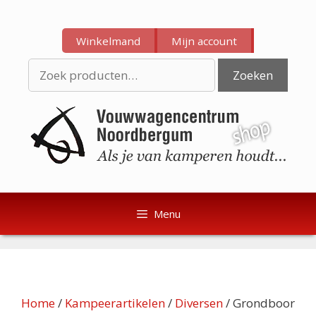
Ga
Ga
naar
naar
Winkelmand
Mijn account
de
de
inhoud
inhoud
Zoeken
Zoeken
naar:
Menu
Home
/
Kampeerartikelen
/
Diversen
/ Grondboor