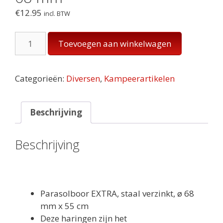
€
12.95
incl. BTW
Grondboor
Toevoegen aan winkelwagen
staal
56
cm
Categorieën:
Diversen
,
Kampeerartikelen
x
ø
68
Beschrijving
mm
aantal
Beschrijving
Parasolboor EXTRA, staal verzinkt, ø 68
mm x 55 cm
Deze haringen zijn het