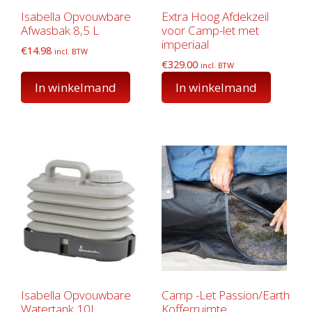
Isabella Opvouwbare
Extra Hoog Afdekzeil
Afwasbak 8,5 L
voor Camp-let met
imperiaal
€
14.98
incl. BTW
€
329.00
incl. BTW
In winkelmand
In winkelmand
Isabella Opvouwbare
Camp -Let Passion/Earth
Watertank 10L
Kofferruimte