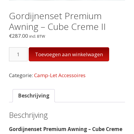
Gordijnenset Premium
Awning – Cube Creme II
€
287.00
incl. BTW
Gordijnenset
Toevoegen aan winkelwagen
Premium
Awning
-
Categorie:
Camp-Let Accessoires
Cube
Creme
II
Beschrijving
aantal
Beschrijving
Gordijnenset Premium Awning – Cube Creme