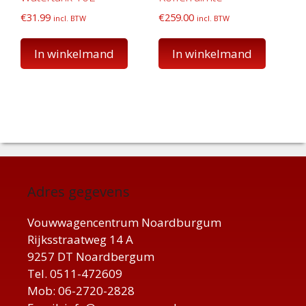
€
31.99
€
259.00
incl. BTW
incl. BTW
In winkelmand
In winkelmand
Adres gegevens
Vouwwagencentrum Noardburgum
Rijksstraatweg 14 A
9257 DT Noardbergum
Tel. 0511-472609
Mob: 06-2720-2828