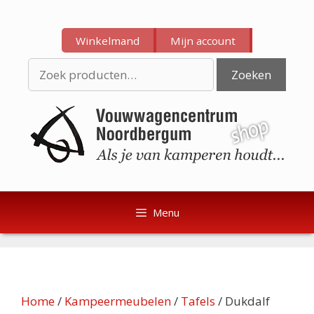
Ga
Ga
naar
naar
Winkelmand
Mijn account
de
de
inhoud
inhoud
Zoeken
Zoeken
naar:
Menu
Home
/
Kampeermeubelen
/
Tafels
/ Dukdalf