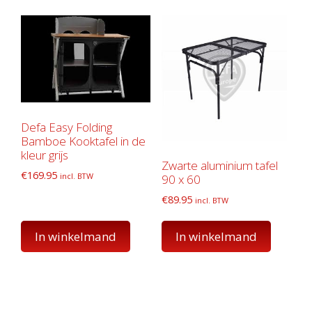
Defa Easy Folding
Bamboe Kooktafel in de
kleur grijs
Zwarte aluminium tafel
€
169.95
incl. BTW
90 x 60
€
89.95
incl. BTW
In winkelmand
In winkelmand