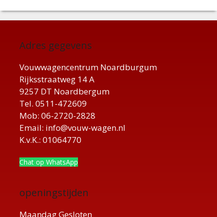
Adres gegevens
Vouwwagencentrum Noardburgum
Rijksstraatweg 14 A
9257 DT Noardbergum
Tel. 0511-472609
Mob: 06-2720-2828
Email: info@vouw-wagen.nl
K.v.K.: 01064770
Chat op WhatsApp
openingstijden
Maandag Gesloten