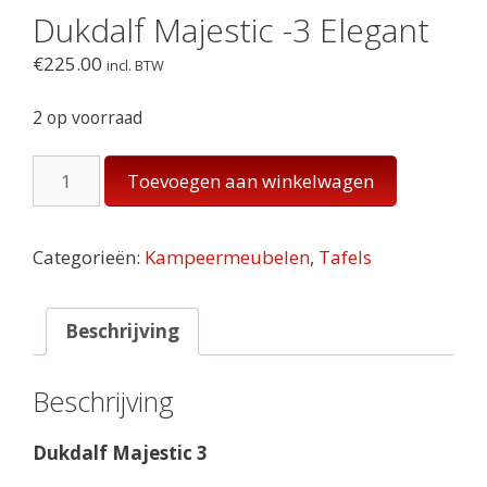
Dukdalf Majestic -3 Elegant
€
225.00
incl. BTW
2 op voorraad
Dukdalf
Toevoegen aan winkelwagen
Majestic
-3
Elegant
Categorieën:
Kampeermeubelen
,
Tafels
aantal
Beschrijving
Beschrijving
Dukdalf Majestic 3