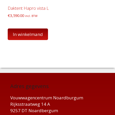
Daktent Hapro vista L
€
3,590.00
incl. BTW
In winkelmand
Adres gegevens
Vouwwagencentrum Noardburgum
Rijksstraatweg 14 A
9257 DT Noardbergum