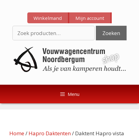
Ga
Ga
naar
naar
Winkelmand
Mijn account
de
de
inhoud
inhoud
Zoeken
Zoeken
naar:
Menu
Home
/
Hapro Daktenten
/ Daktent Hapro vista