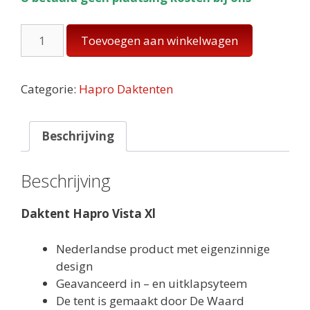
Daktent
Toevoegen aan winkelwagen
Hapro
vista
XL
Categorie:
Hapro Daktenten
aantal
Beschrijving
Beschrijving
Daktent Hapro Vista Xl
Nederlandse product met eigenzinnige
design
Geavanceerd in – en uitklapsyteem
De tent is gemaakt door De Waard