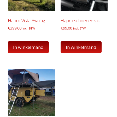
Hapro Vista Awning
Hapro schoenenzak
€
399.00
€
99.00
incl. BTW
incl. BTW
In winkelmand
In winkelmand