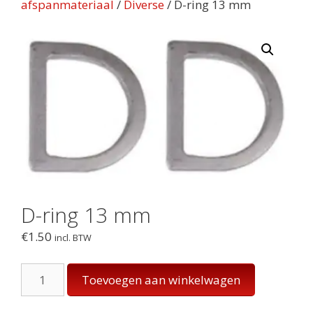
afspanmateriaal
/
Diverse
/ D-ring 13 mm
D-ring 13 mm
€
1.50
incl. BTW
D-
Toevoegen aan winkelwagen
ring
13