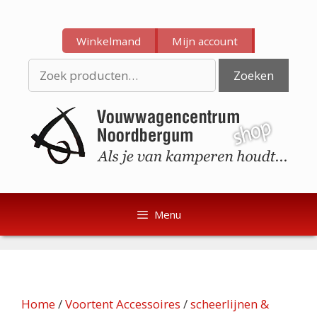
Ga
Ga
naar
naar
Winkelmand
Mijn account
de
de
inhoud
inhoud
Zoeken
Zoeken
naar:
Menu
Home
/
Voortent Accessoires
/
scheerlijnen &