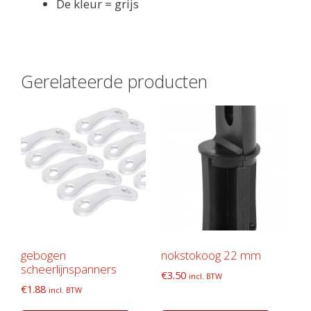
De kleur = grijs
Gerelateerde producten
gebogen
nokstokoog 22 mm
scheerlijnspanners
€
3.50
incl. BTW
€
1.88
incl. BTW