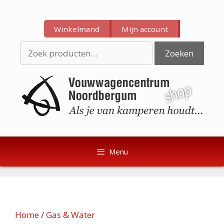
Ga
Ga
naar
naar
Winkelmand
Mijn account
de
de
inhoud
inhoud
Zoeken
Zoeken
naar:
Menu
Home
/
Gas & Water