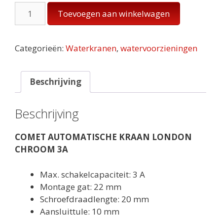
AUTOMATISCHE
Toevoegen aan winkelwagen
KRAAN
LONDON
CHROOM
Categorieën:
Waterkranen
,
watervoorzieningen
3A
aantal
Beschrijving
Beschrijving
COMET AUTOMATISCHE KRAAN LONDON
CHROOM 3A
Max. schakelcapaciteit: 3 A
Montage gat: 22 mm
Schroefdraadlengte: 20 mm
Aansluittule: 10 mm