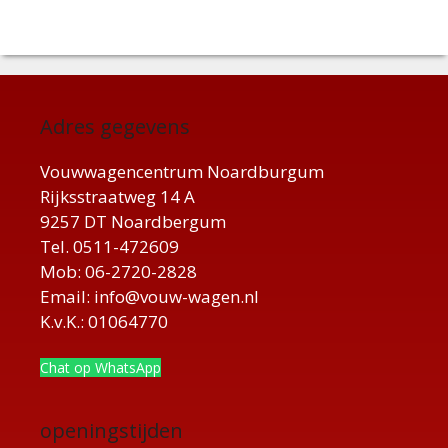
Adres gegevens
Vouwwagencentrum Noardburgum
Rijksstraatweg 14 A
9257 DT Noardbergum
Tel. 0511-472609
Mob: 06-2720-2828
Email: info@vouw-wagen.nl
K.v.K.: 01064770
Chat op WhatsApp
openingstijden