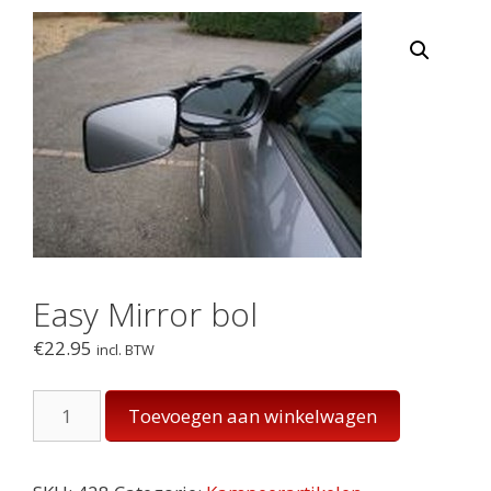
Easy Mirror bol
€
22.95
incl. BTW
Easy
Toevoegen aan winkelwagen
Mirror
bol
aantal