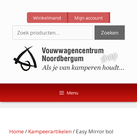
Ga
Ga
naar
naar
Winkelmand
Mijn account
de
de
inhoud
inhoud
Zoeken
Zoeken
naar:
Menu
Home
/
Kampeerartikelen
/ Easy Mirror bol