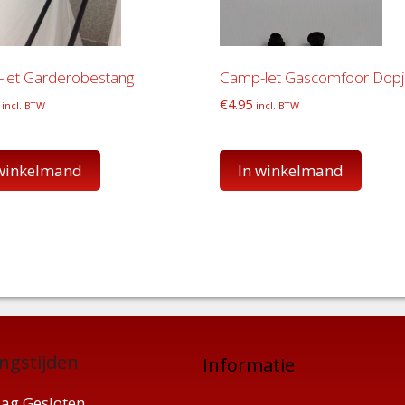
let Garderobestang
Camp-let Gascomfoor Dopj
€
4.95
incl. BTW
incl. BTW
 winkelmand
In winkelmand
ngstijden
Informatie
ag Gesloten