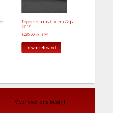
es
Topdekmatras bodem Grijs
2019
€
286.00
incl. BTW
In winkelmand
Meer over ons bedrijf