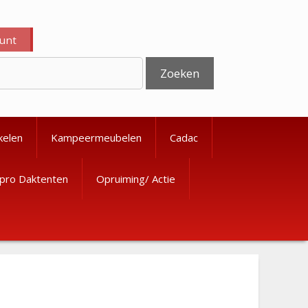
ount
Zoeken
kelen
Kampeermeubelen
Cadac
pro Daktenten
Opruiming/ Actie