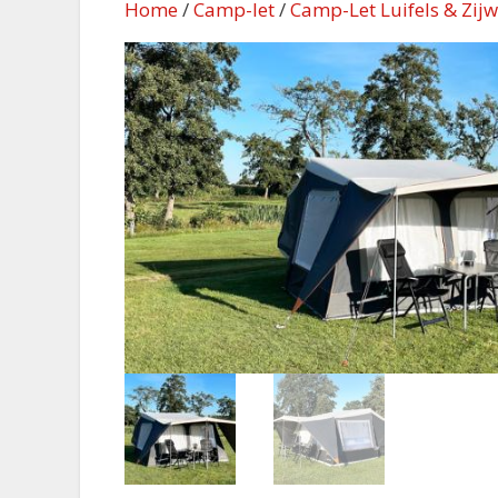
Home
/
Camp-let
/
Camp-Let Luifels & Zij