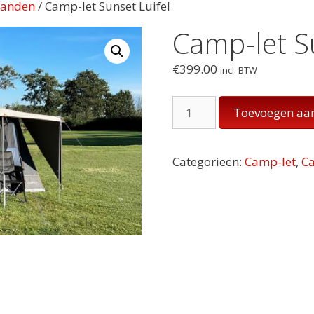
wanden
/ Camp-let Sunset Luifel
Camp-let S
€
399.00
incl. BTW
Camp-
Toevoegen aa
let
Sunset
Luifel
Categorieën:
Camp-let
,
Ca
aantal