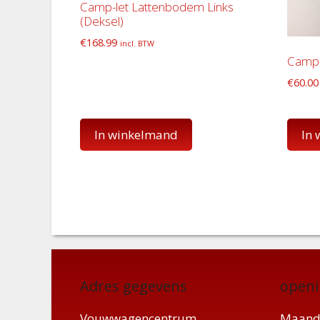
Camp-let Lattenbodem Links
(Deksel)
€
168.99
incl. BTW
Camp-
€
60.00
In winkelmand
In
Adres gegevens
openi
Vouwwagencentrum
Maand