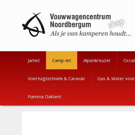
Ga
Ga
naar
naar
de
de
inhoud
inhoud
Jamet
Camp-let
Alpenkreuzer
Occa
Voertuigtechniek & Caravan
Gas & Water voor
Fiamma Daktent