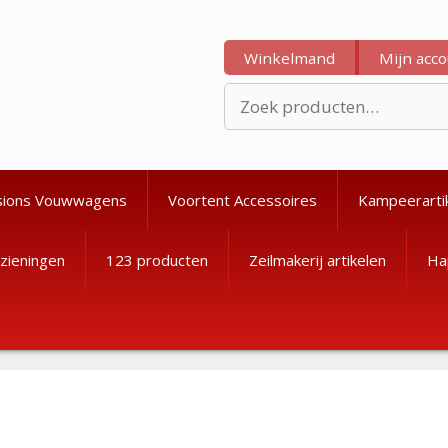
Winkelmand
Mijn acc
Zoeken
naar:
sions Vouwwagens
Voortent Accessoires
Kampeerarti
zieningen
123 producten
Zeilmakerij artikelen
Ha