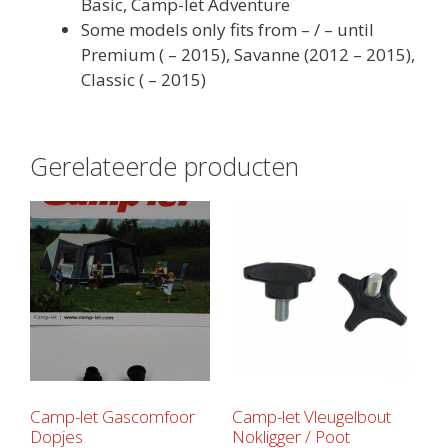
Basic, Camp-let Adventure
Some models only fits from – / – until
Premium ( – 2015), Savanne (2012 – 2015),
Classic ( – 2015)
Gerelateerde producten
Camp-let Gascomfoor
Camp-let Vleugelbout
Dopjes
Nokligger / Poot