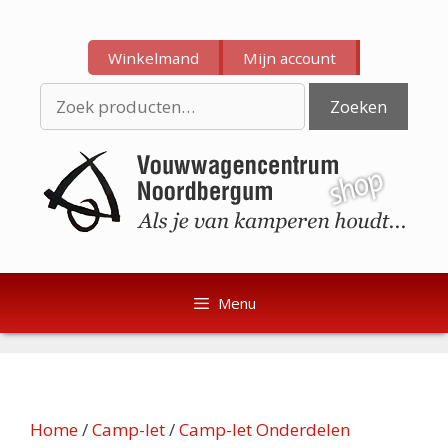
Ga
Ga
naar
naar
Winkelmand
Mijn account
de
de
inhoud
inhoud
Zoeken
Zoeken
naar:
Menu
Home
/
Camp-let
/
Camp-let Onderdelen