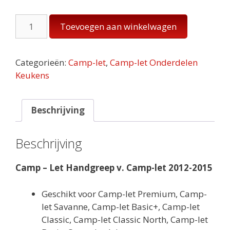
Camp
Toevoegen aan winkelwagen
-
Let
Handgreep
Categorieën:
Camp-let
,
Camp-let Onderdelen
v.
Keukens
Camp-
let
2012-
Beschrijving
2015
aantal
Beschrijving
Camp – Let Handgreep v. Camp-let 2012-2015
Geschikt voor Camp-let Premium, Camp-
let Savanne, Camp-let Basic+, Camp-let
Classic, Camp-let Classic North, Camp-let