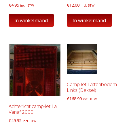
€
4.95
€
12.00
incl. BTW
incl. BTW
In winkelmand
In winkelmand
Camp-let Lattenbodem
Links (Deksel)
€
168.99
incl. BTW
Achterlicht camp-let La
Vanaf 2000
€
49.95
incl. BTW