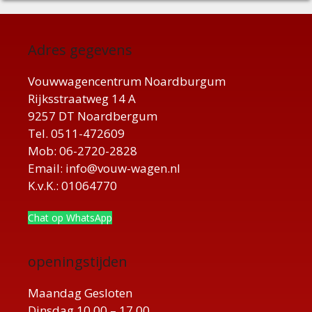
Adres gegevens
Vouwwagencentrum Noardburgum
Rijksstraatweg 14 A
9257 DT Noardbergum
Tel. 0511-472609
Mob: 06-2720-2828
Email: info@vouw-wagen.nl
K.v.K.: 01064770
Chat op WhatsApp
openingstijden
Maandag Gesloten
Dinsdag 10.00 – 17.00