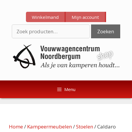
Ga
Ga
naar
naar
Winkelmand
Mijn account
de
de
inhoud
inhoud
Zoeken
Zoeken
naar:
Menu
Home
/
Kampeermeubelen
/
Stoelen
/ Caldaro