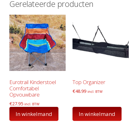
Gerelateerde producten
Eurotrail Kinderstoel
Top Organizer
Comfortabel
€
48.99
incl. BTW
Opvouwbare
€
27.95
incl. BTW
In winkelmand
In winkelmand