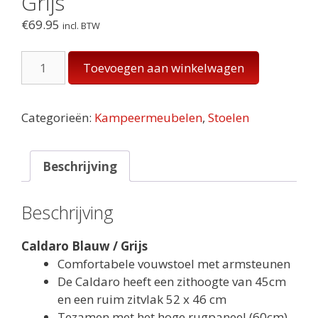
Grijs
€
69.95
incl. BTW
Caldaro
Toevoegen aan winkelwagen
Vouwstoel
Blauw
/
Categorieën:
Kampeermeubelen
,
Stoelen
Grijs
aantal
Beschrijving
Beschrijving
Caldaro Blauw / Grijs
Comfortabele vouwstoel met armsteunen
De Caldaro heeft een zithoogte van 45cm
en een ruim zitvlak 52 x 46 cm
Tezamen met het hoge rugpaneel (60cm)