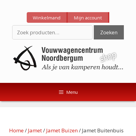
Ga
Ga
naar
naar
Winkelmand
Mijn account
de
de
inhoud
inhoud
Zoeken
Zoeken
naar:
Menu
Home
/
Jamet
/
Jamet Buizen
/ Jamet Buitenbuis