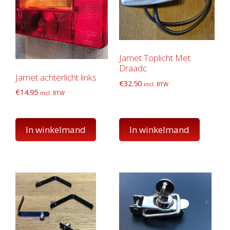
Jamet Toplicht Met
Draadc
Jamet achterlicht links
€
32.50
incl. BTW
€
14.95
incl. BTW
In winkelmand
In winkelmand