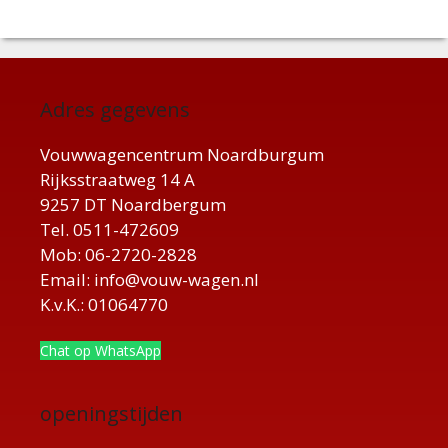
Adres gegevens
Vouwwagencentrum Noardburgum
Rijksstraatweg 14 A
9257 DT Noardbergum
Tel. 0511-472609
Mob: 06-2720-2828
Email: info@vouw-wagen.nl
K.v.K.: 01064770
Chat op WhatsApp
openingstijden