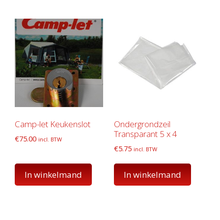
Camp-let Keukenslot
Ondergrondzeil
Transparant 5 x 4
€
75.00
incl. BTW
€
5.75
incl. BTW
In winkelmand
In winkelmand