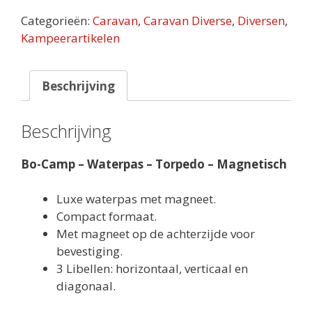
Waterpas
Categorieën:
Caravan
,
Caravan Diverse
,
Diversen
,
-
Kampeerartikelen
Torpedo
-
Magnetisch
Beschrijving
aantal
Beschrijving
Bo-Camp – Waterpas – Torpedo – Magnetisch
Luxe waterpas met magneet.
Compact formaat.
Met magneet op de achterzijde voor
bevestiging.
3 Libellen: horizontaal, verticaal en
diagonaal.