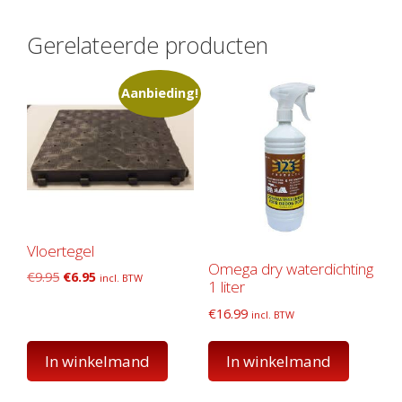
Gerelateerde producten
Aanbieding!
Vloertegel
Omega dry waterdichting
Oorspronkelijke
Huidige
€
9.95
€
6.95
incl. BTW
1 liter
prijs
prijs
€
16.99
was:
is:
incl. BTW
€9.95.
€6.95.
In winkelmand
In winkelmand