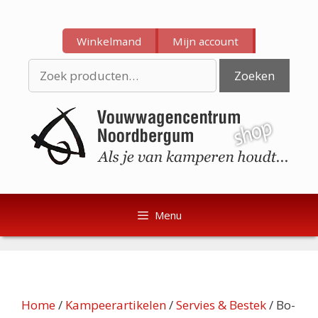
Ga
Ga
naar
naar
Winkelmand
Mijn account
de
de
inhoud
inhoud
Zoeken
Zoeken
naar:
Menu
Home
/
Kampeerartikelen
/
Servies & Bestek
/ Bo-