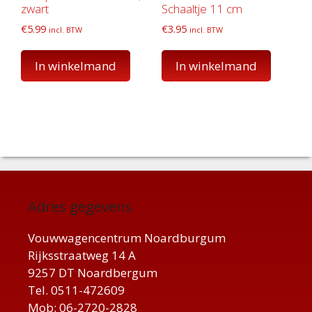
zwart
Schaaltje 11 cm
€
5.99
€
3.95
incl. BTW
incl. BTW
In winkelmand
In winkelmand
Adres gegevens
Vouwwagencentrum Noardburgum
Rijksstraatweg 14 A
9257 DT Noardbergum
Tel. 0511-472609
Mob: 06-2720-2828