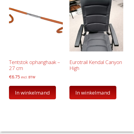
Tentstok ophanghaak –
Eurotrail Kendal Canyon
27 cm
High
€
6.75
incl. BTW
In winkelmand
In winkelmand