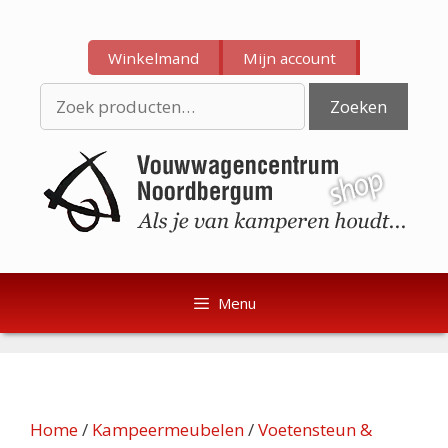
Ga
Ga
naar
naar
Winkelmand
Mijn account
de
de
inhoud
inhoud
Zoeken
Zoeken
naar:
Menu
Home
/
Kampeermeubelen
/
Voetensteun &