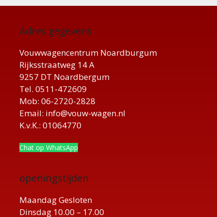
Adres gegevens
Vouwwagencentrum Noardburgum
Rijksstraatweg 14 A
9257 DT Noardbergum
Tel. 0511-472609
Mob: 06-2720-2828
Email: info@vouw-wagen.nl
K.v.K.: 01064770
Chat op WhatsApp
openingstijden
Maandag Gesloten
Dinsdag 10.00 – 17.00