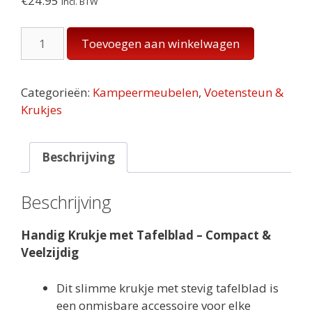
€
24.95
incl. BTW
Bari
Toevoegen aan winkelwagen
kruk
met
topblad
Categorieën:
Kampeermeubelen
,
Voetensteun &
aantal
Krukjes
Beschrijving
Beschrijving
Handig Krukje met Tafelblad – Compact &
Veelzijdig
Dit slimme krukje met stevig tafelblad is
een onmisbare accessoire voor elke