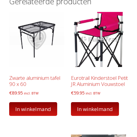
Gerelateerde producten
Zwarte aluminium tafel
Eurotrail Kinderstoel Petit
90 x 60
JR Aluminium Vouwstoel
€
89.95
€
59.95
incl. BTW
incl. BTW
In winkelmand
In winkelmand