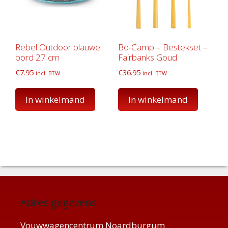
Rebel Outdoor blauwe
Bo-Camp – Bestekset –
bord 27 cm
Fairbanks Goud
€
7.95
€
36.95
incl. BTW
incl. BTW
In winkelmand
In winkelmand
Adres gegevens
Vouwwagencentrum Noardburgum