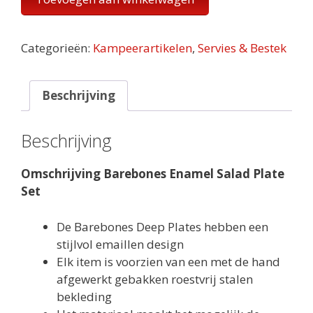
Enamel
Small
Plate
Categorieën:
Kampeerartikelen
,
Servies & Bestek
set
Mint
aantal
Beschrijving
Beschrijving
Omschrijving Barebones Enamel Salad Plate
Set
De Barebones Deep Plates hebben een
stijlvol emaillen design
Elk item is voorzien van een met de hand
afgewerkt gebakken roestvrij stalen
bekleding