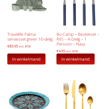
Travellife Palma
Bo-Camp – Bestekset –
serviesset green 16-delig
RVS – 4-Delig – 1
Persoon – Navy
€
85.95
incl. BTW
€
4.95
incl. BTW
In winkelmand
In winkelmand