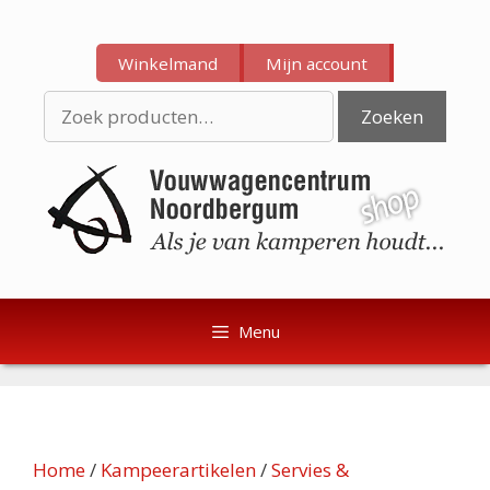
Ga
Ga
naar
naar
Winkelmand
Mijn account
de
de
inhoud
inhoud
Zoeken
Zoeken
naar:
Menu
Home
/
Kampeerartikelen
/
Servies &