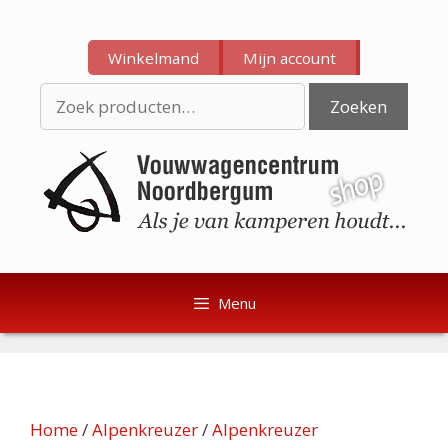
Ga
Ga
naar
naar
Winkelmand
Mijn account
de
de
inhoud
inhoud
Zoeken
Zoeken
naar:
Menu
Home
/
Alpenkreuzer
/
Alpenkreuzer