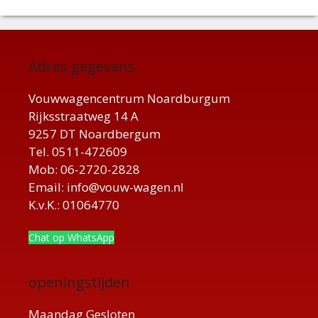
Adres gegevens
Vouwwagencentrum Noardburgum
Rijksstraatweg 14 A
9257 DT Noardbergum
Tel. 0511-472609
Mob: 06-2720-2828
Email: info@vouw-wagen.nl
K.v.K.: 01064770
Chat op WhatsApp
openingstijden
Maandag Gesloten