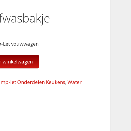
fwasbakje
p-Let vouwwagen
n winkelwagen
amp-let Onderdelen Keukens
,
Water