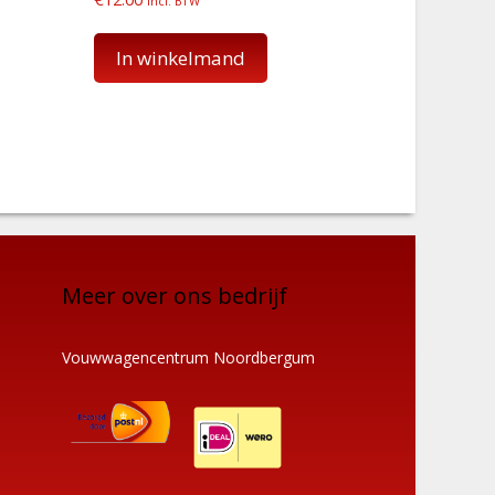
incl. BTW
In winkelmand
Meer over ons bedrijf
Vouwwagencentrum Noordbergum