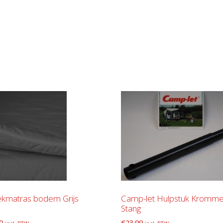
kmatras bodem Grijs
Camp-let Hulpstuk Kromm
Stang
0
€
23.99