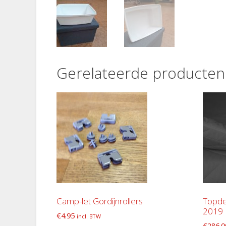
Gerelateerde producten
Camp-let Gordijnrollers
Topde
2019
€
4.95
incl. BTW
€
286.0