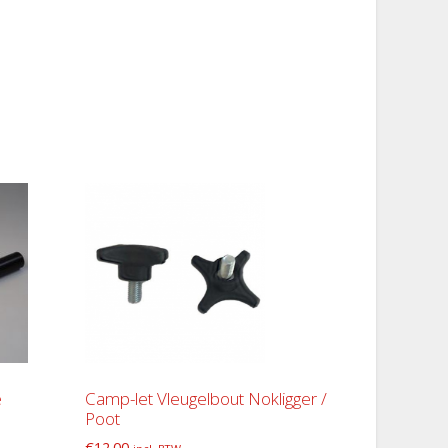
e
Camp-let Vleugelbout Nokligger /
Poot
€
12.00