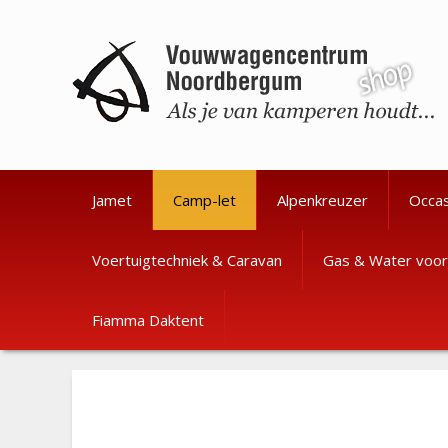
Ga
Ga
naar
naar
de
de
inhoud
inhoud
Jamet
Camp-let
Alpenkreuzer
Occa
Voertuigtechniek & Caravan
Gas & Water voor
Fiamma Daktent