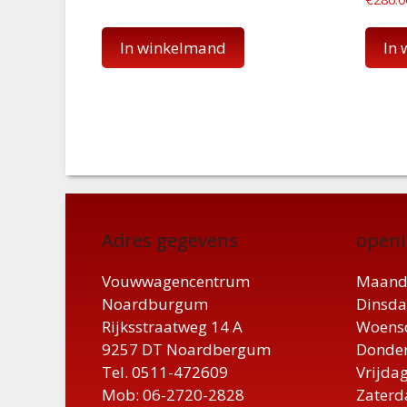
In winkelmand
In
Adres gegevens
openi
Vouwwagencentrum
Maand
Noardburgum
Dinsda
Rijksstraatweg 14 A
Woensd
9257 DT Noardbergum
Donder
Tel. 0511-472609
Vrijdag
Mob: 06-2720-2828
Zaterd