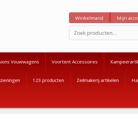
Winkelmand
Mijn acc
Zoeken
naar:
sions Vouwwagens
Voortent Accessoires
Kampeerarti
zieningen
123 producten
Zeilmakerij artikelen
Ha