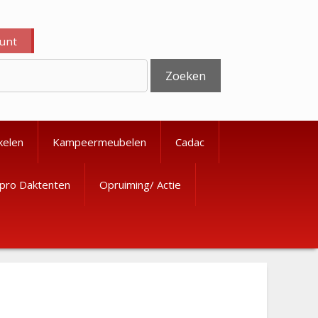
ount
Zoeken
kelen
Kampeermeubelen
Cadac
pro Daktenten
Opruiming/ Actie