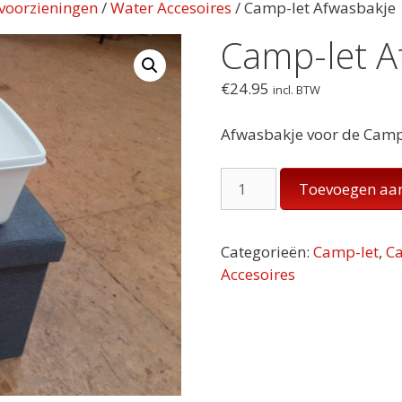
voorzieningen
/
Water Accesoires
/ Camp-let Afwasbakje
Camp-let A
€
24.95
incl. BTW
Afwasbakje voor de Cam
Camp-
Toevoegen aa
let
Afwasbakje
aantal
Categorieën:
Camp-let
,
C
Accesoires