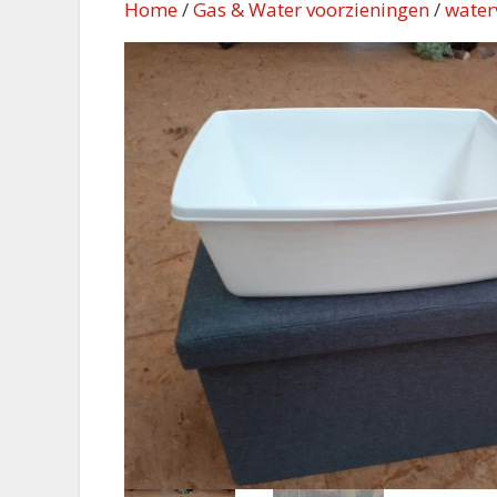
Home
/
Gas & Water voorzieningen
/
water