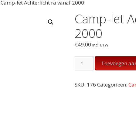
 Camp-let Achterlicht ra vanaf 2000
Camp-let Ac
2000
€
49.00
incl. BTW
Camp-
Toevoegen aa
let
Achterlicht
ra
SKU:
176
Categorieën:
Ca
vanaf
2000
aantal