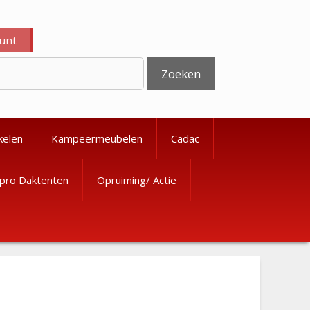
ount
Zoeken
kelen
Kampeermeubelen
Cadac
pro Daktenten
Opruiming/ Actie