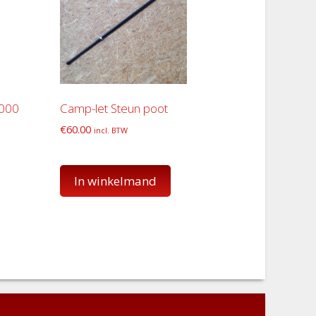
2000
Camp-let Steun poot
€
60.00
incl. BTW
In winkelmand