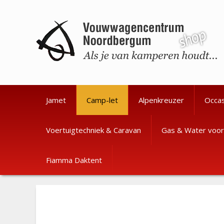
Ga
Ga
naar
naar
de
de
inhoud
inhoud
Jamet
Camp-let
Alpenkreuzer
Occa
Voertuigtechniek & Caravan
Gas & Water voor
Fiamma Daktent