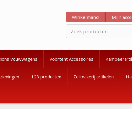
Winkelmand
Mijn acc
Zoeken
naar:
sions Vouwwagens
Voortent Accessoires
Kampeerarti
zieningen
123 producten
Zeilmakerij artikelen
Ha