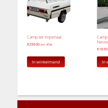
Camp-let Imperiaal
Camp-l
Neusw
€
359.00
incl. BTW
€
18.95
In winkelmand
In