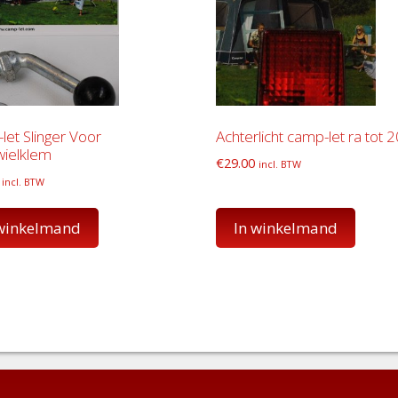
et Slinger Voor
Achterlicht camp-let ra tot 
ielklem
€
29.00
incl. BTW
incl. BTW
 winkelmand
In winkelmand