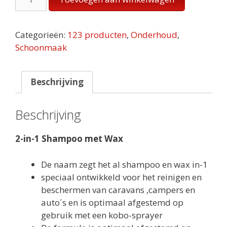
in-
1
Shampoo
Categorieën:
123 producten
,
Onderhoud
,
met
Schoonmaak
Wax
aantal
Beschrijving
Beschrijving
2-in-1 Shampoo met Wax
De naam zegt het al shampoo en wax in-1
speciaal ontwikkeld voor het reinigen en
beschermen van caravans ,campers en
auto´s en is optimaal afgestemd op
gebruik met een kobo-sprayer