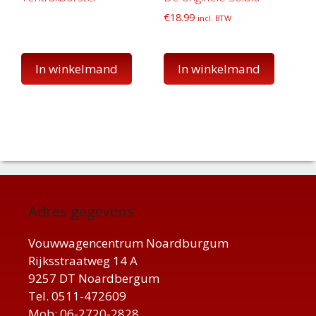
€
18.99
incl. BTW
In winkelmand
In winkelmand
Adres gegevens
Vouwwagencentrum Noardburgum
Rijksstraatweg 14 A
9257 DT Noardbergum
Tel. 0511-472609
Mob: 06-2720-2828