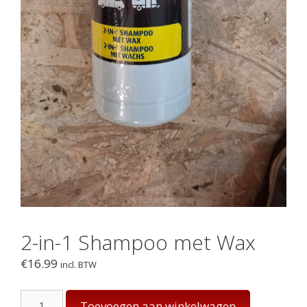
2-in-1 Shampoo met Wax
€
16.99
incl. BTW
2-
Toevoegen aan winkelwagen