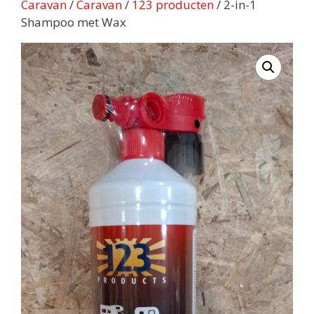
Caravan
/
Caravan
/
123 producten
/ 2-in-1
Shampoo met Wax