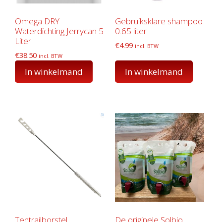
Omega DRY
Gebruiksklare shampoo
Waterdichting Jerrycan 5
0.65 liter
Liter
€
4.99
incl. BTW
€
38.50
incl. BTW
In winkelmand
In winkelmand
Tentrailborstel
De originele Solbio