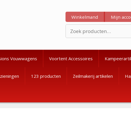
Winkelmand
Mijn acc
Zoeken
naar:
sions Vouwwagens
Voortent Accessoires
Kampeerarti
zieningen
123 producten
Zeilmakerij artikelen
Ha