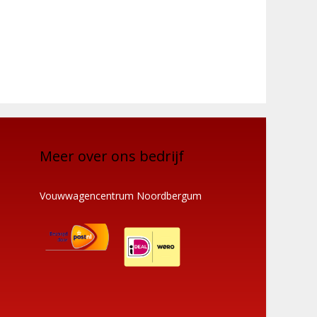
Meer over ons bedrijf
Vouwwagencentrum Noordbergum