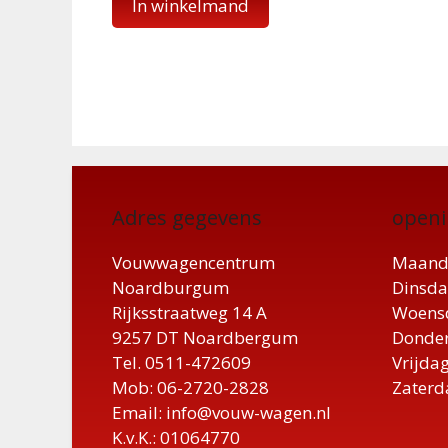
In winkelmand
Adres gegevens
openi
Vouwwagencentrum
Maand
Noardburgum
Dinsda
Rijksstraatweg 14 A
Woensd
9257 DT Noardbergum
Donder
Tel. 0511-472609
Vrijdag
Mob: 06-2720-2828
Zaterd
Email: info@vouw-wagen.nl
K.v.K.: 01064770