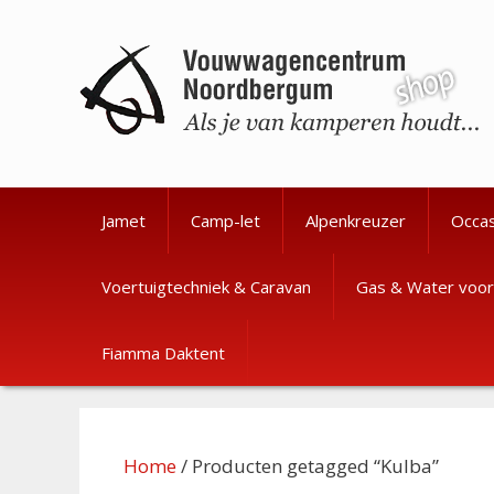
Ga
Ga
naar
naar
de
de
inhoud
inhoud
Jamet
Camp-let
Alpenkreuzer
Occa
Voertuigtechniek & Caravan
Gas & Water voor
Fiamma Daktent
Home
/ Producten getagged “Kulba”