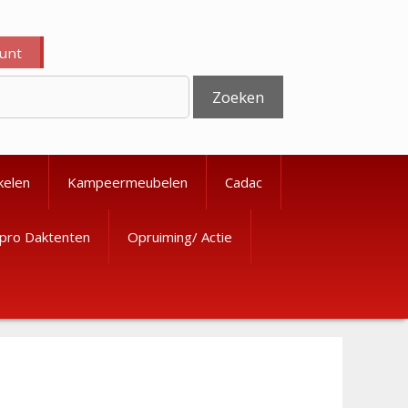
ount
Zoeken
kelen
Kampeermeubelen
Cadac
pro Daktenten
Opruiming/ Actie