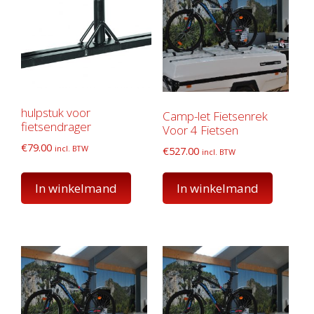
hulpstuk voor
Camp-let Fietsenrek
fietsendrager
Voor 4 Fietsen
€
79.00
incl. BTW
€
527.00
incl. BTW
In winkelmand
In winkelmand