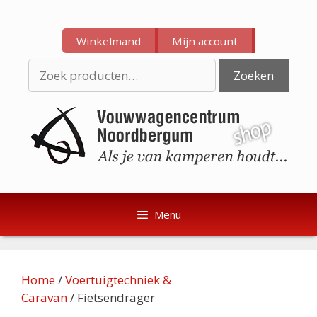
Ga
Ga
naar
naar
Winkelmand
Mijn account
de
de
inhoud
inhoud
Zoeken
Zoeken
naar:
Menu
Home
/
Voertuigtechniek &
Caravan
/ Fietsendrager