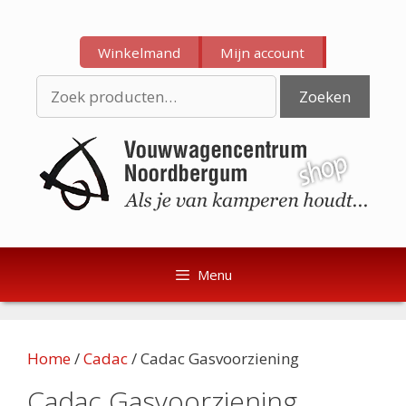
Ga
Ga
naar
naar
Winkelmand
Mijn account
de
de
inhoud
inhoud
Zoeken
Zoeken
naar:
Menu
Home
/
Cadac
/ Cadac Gasvoorziening
Cadac Gasvoorziening