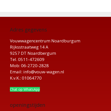
Adres gegevens
Vouwwagencentrum Noardburgum
Rijksstraatweg 14 A
9257 DT Noardbergum
Tel. 0511-472609
Mob: 06-2720-2828
Email: info@vouw-wagen.nl
K.v.K.: 01064770
Chat op WhatsApp
openingstijden